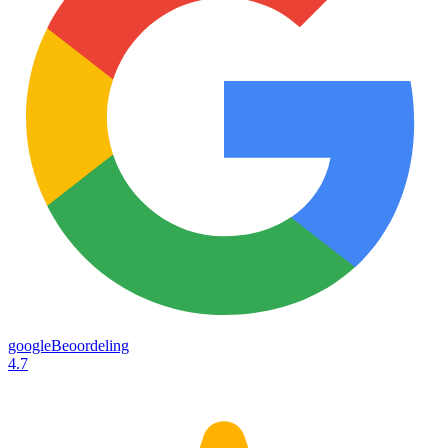
googleBeoordeling
4.7