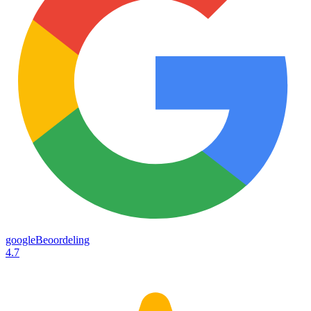
googleBeoordeling
4.7