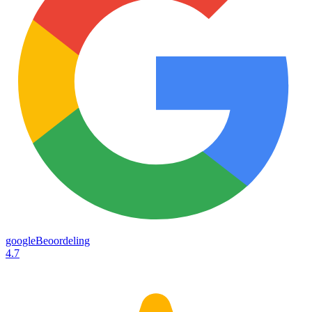
googleBeoordeling
4.7