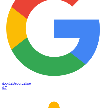
googleBeoordeling
4.7