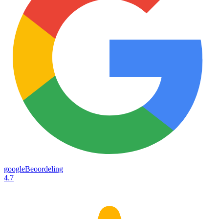
googleBeoordeling
4.7