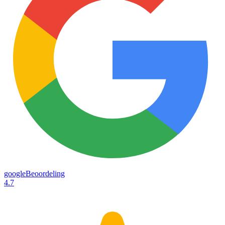
googleBeoordeling
4.7