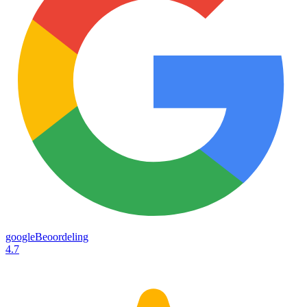
googleBeoordeling
4.7