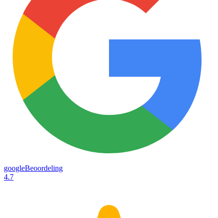
googleBeoordeling
4.7