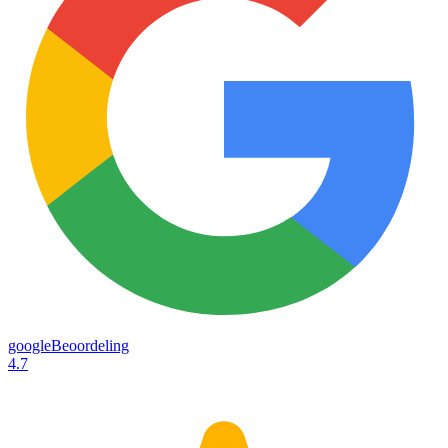
googleBeoordeling
4.7