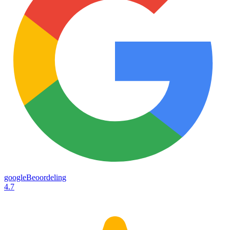
googleBeoordeling
4.7