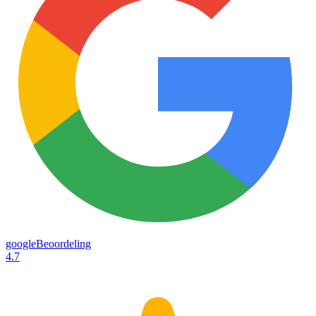
googleBeoordeling
4.7