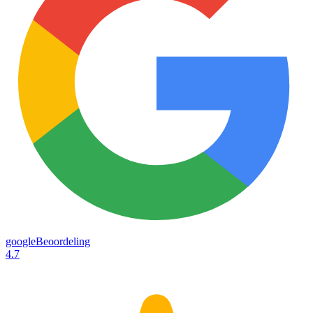
googleBeoordeling
4.7