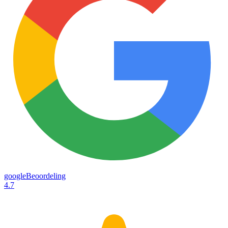
googleBeoordeling
4.7