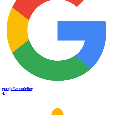
googleBeoordeling
4.7