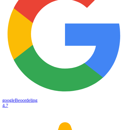
googleBeoordeling
4.7