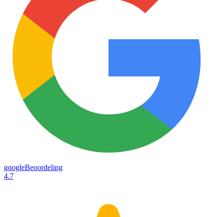
googleBeoordeling
4.7