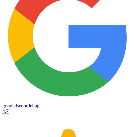
googleBeoordeling
4.7