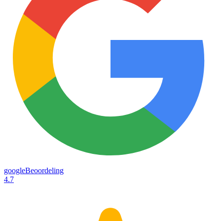
googleBeoordeling
4.7