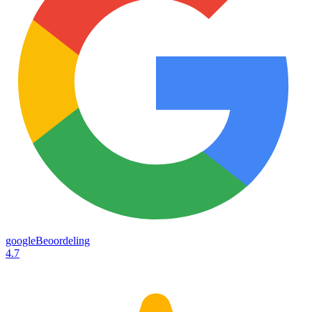
googleBeoordeling
4.7