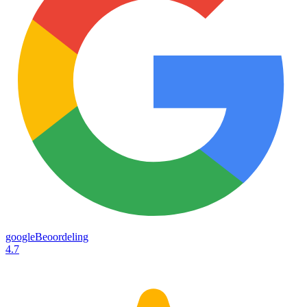
googleBeoordeling
4.7